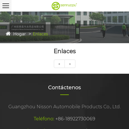
Hogar
Enlaces
Enlaces
«
»
Contáctenos
Guangzhou Nisson Automobile Products Co., Ltd.
Teléfono:
+86-18922730069