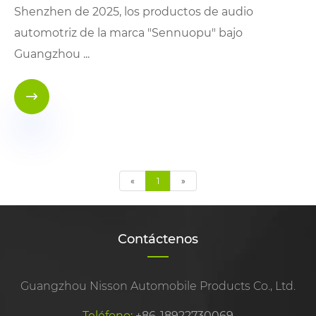
Shenzhen de 2025, los productos de audio
automotriz de la marca "Sennuopu" bajo
Guangzhou ...

«
1
»
Contáctenos
Guangzhou Nisson Automobile Products Co., Ltd.
Teléfono:
+86-18922730069