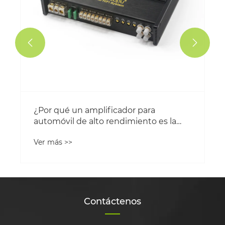


¿Por qué un amplificador para
automóvil de alto rendimiento es la
clave para un audio de siguiente nivel
Ver más >>
en el automóvil?
Contáctenos