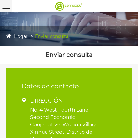
Hogar
Enviar consulta
Enviar consulta
Datos de contacto
DIRECCIÓN

No. 4 West Fourth Lane,
Second Economic
Cooperative, Wuhua Village,
Xinhua Street, Distrito de