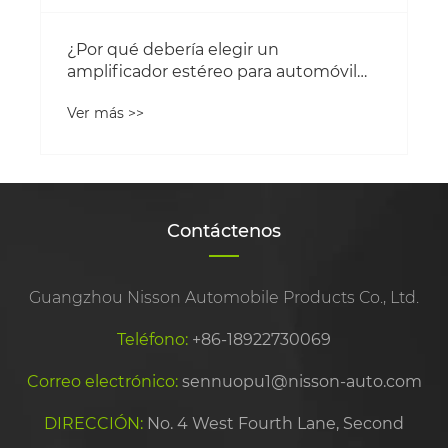
gir un
 para automóvil
 potencia Clase AB
Contáctenos
Guangzhou Nisson Automobile Products Co., Ltd.
Teléfono:
+86-18922730069
Correo electrónico:
sennuopu1@nisson-auto.com
DIRECCIÓN:
No. 4 West Fourth Lane, Second