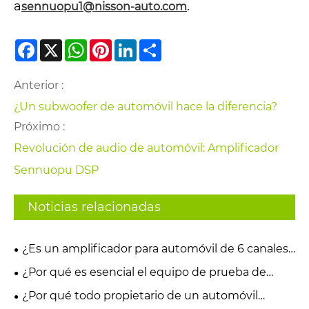
a
.
sennuopu1@nisson-auto.com
Facebook
X
WhatsApp
Pinterest
LinkedIn
Share
Anterior :
¿Un subwoofer de automóvil hace la diferencia?
Próximo :
Revolución de audio de automóvil: Amplificador
Sennuopu DSP
Noticias relacionadas
¿Es un amplificador para automóvil de 6 canales
de alta potencia Clase AB la mejor actualización
¿Por qué es esencial el equipo de prueba de
para una experiencia de audio premium en el
audio para automóviles con analizador acústico de
¿Por qué todo propietario de un automóvil
automóvil?
vehículos para las pruebas modernas de calidad