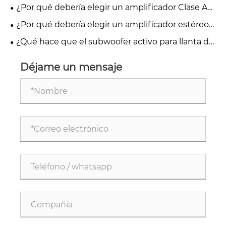
debería considerar instalar un amplificador DSP
¿Por qué debería elegir un amplificador Clase AB
del sonido en automóviles?
para automóvil de Sennuopu?
de 4 canales para automóvil para obtener una
¿Por qué debería elegir un amplificador estéreo
calidad de sonido superior?
para automóvil de 4 canales de alta potencia Clase
¿Qué hace que el subwoofer activo para llanta de
AB para su vehículo?
repuesto de 10 pulgadas sea imprescindible para
el sistema de audio de su automóvil?
Déjame un mensaje