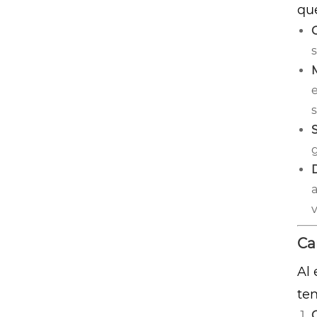
qu
s
M
e
v
Ca
Al 
ten
C