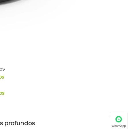
os
os
os
es profundos
WhatsApp