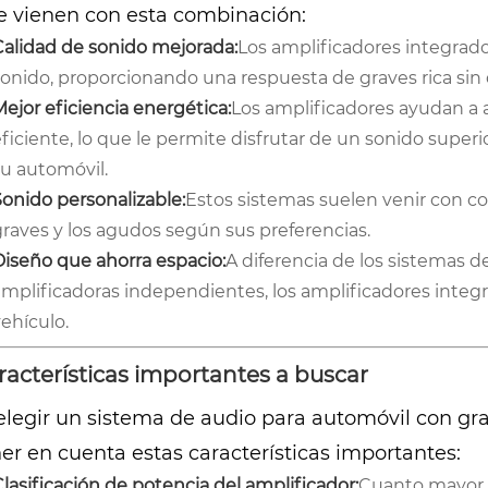
e vienen con esta combinación:
Calidad de sonido mejorada:
Los amplificadores integrad
onido, proporcionando una respuesta de graves rica sin d
ejor eficiencia energética:
Los amplificadores ayudan a
ficiente, lo que le permite disfrutar de un sonido super
su automóvil.
Sonido personalizable:
Estos sistemas suelen venir con con
graves y los agudos según sus preferencias.
Diseño que ahorra espacio:
A diferencia de los sistemas 
amplificadoras independientes, los amplificadores integ
ehículo.
racterísticas importantes a buscar
elegir un sistema de audio para automóvil con gr
er en cuenta estas características importantes:
lasificación de potencia del amplificador:
Cuanto mayor s