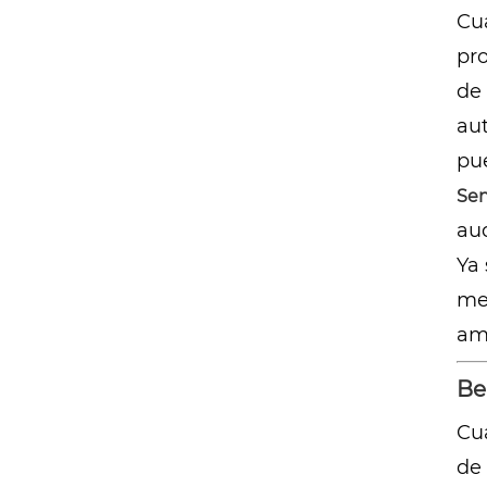
Cua
pr
de 
aut
pue
Se
aud
Ya
me
amp
Be
Cu
de 