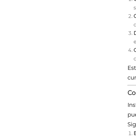
D
c
Est
cum
Co
Ins
pu
Sig
E